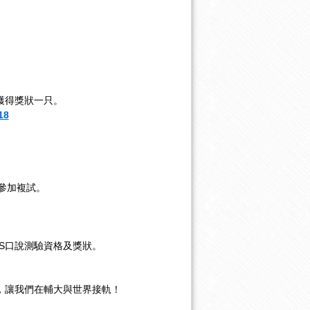
獲得獎狀一只。
18
參加複試。
TS口說測驗資格及獎狀。
動，讓我們在輔大與世界接軌！