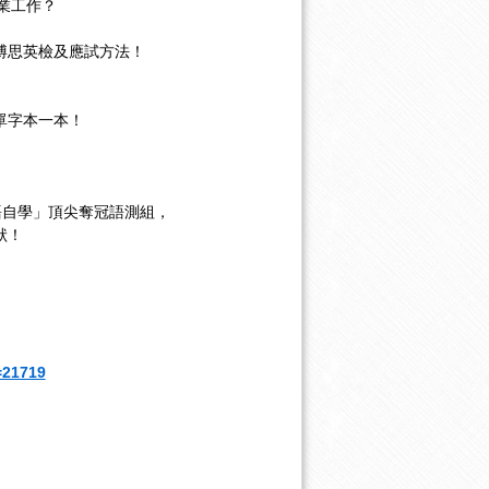
業工作？
紹博思英檢及應試方法！
S單字本一本！
語自學」頂尖奪冠語測組，
狀！
D=21719