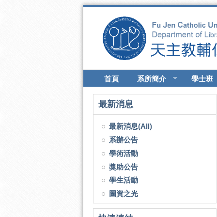
移至主內容
首頁
系所簡介
學士班
最新消息
最新消息(All)
系辦公告
學術活動
獎助公告
學生活動
圖資之光