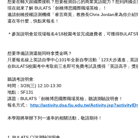
想要在輔大跟國際接軌？想要檢測自己的商業英語能力？想到跨國企
現在就來了解 BULATS「劍橋博思國際職場英檢」！
邀請劍橋授權語測機構「睿言商英」教務長Chris Jordan來為你介
還在等什麼，快點來報名！
＊參加說明會並現場報名4/18校園考並完成繳費者，可獲得BULAT
想要準備語測還能同時拿獎金嗎？
只要報名線上英語自學中心101年全新自學活動「123大步邁進，英
在BULATS校園考中考取前三名即可免費考試及獲得「英語高手」獎
聽讀考說明會:
時間：3/28(三) 12:10-13:30
地點：SF131
講題：BULATS「劍橋博思國際職場英檢」聽讀測驗說明會！
報名方式：
http://activity.dsa.fju.edu.tw/Activity.jsp?activityI
本學期將舉辦下列一連串的相關活動，敬請期待！
1. BULATS 口說測驗說明會