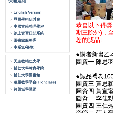
快速連結
English Version
歷屆學術研討會
恭喜以下得獎同學
中國古籍整理學程
期三除外)，
線上實習日誌系統
您的獎品!
圖書館服務隊
本系3D導覽
●講者新書乙本:
圖資一 陳思
天主教輔仁大學
輔仁大學教育學院
輔仁大學圖書館
●誠品禮卷100元
遠距教學平台(Tronclass)
圖資三 黃思
跨領域學習網
圖資四 黃宣
圖資一 李佳
圖資四 王仁