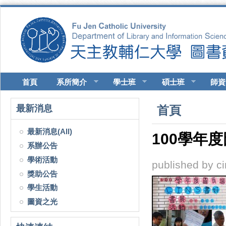
移至主內容
首頁
系所簡介
學士班
碩士班
師資
您在這裡
最新消息
首頁
最新消息(All)
100學年
系辦公告
學術活動
published by
c
獎助公告
學生活動
圖資之光