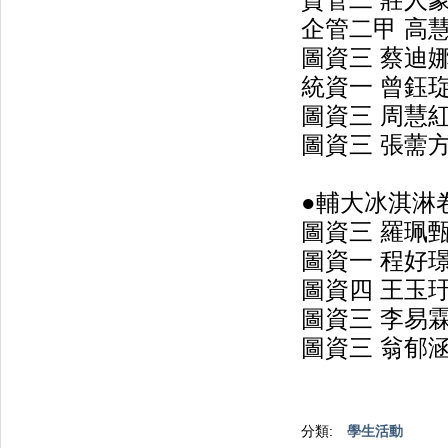
資管二 莊人
企管二甲 高
圖資三 蔡迪
統資一 曾鈺
圖資三 周慧
圖資三 張薷
●輔大冰淇淋卷兩
圖資三 羅珮
圖資一 程好
圖資四 王玉
圖資三 李易
圖資三 翁郁涵(0
分類:
學生活動