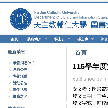
移至主內容
首頁
系所簡介
學士班
碩士班
師資
您在這裡
最新消息
首頁
最新消息(All)
115學年
系辦公告
學術活動
published by
n
獎助公告
受文者：圖書資
學生活動
發文日期：中華民
圖資之光
發文字號：輔校總二