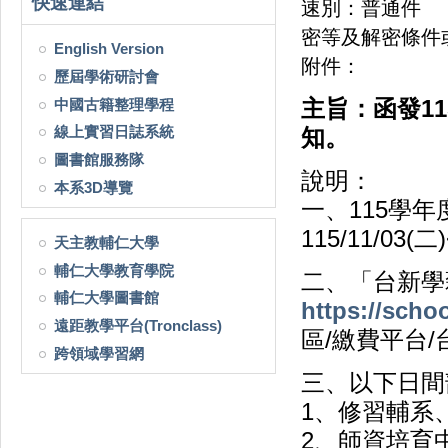
快速連結
速別：普通件
密等及解密條件
English Version
附件：
歷屆學術研討會
中國古籍整理學程
主旨：函發1
線上實習日誌系統
知。
圖書館服務隊
說明：
本系3D導覽
一、115學
115/11/03(二
天主教輔仁大學
輔仁大學教育學院
二、「台新學
輔仁大學圖書館
https://scho
遠距教學平台(Tronclass)
區/繳費平台
跨領域學習網
三、以下日間
1、修習輔系
2、師資培育