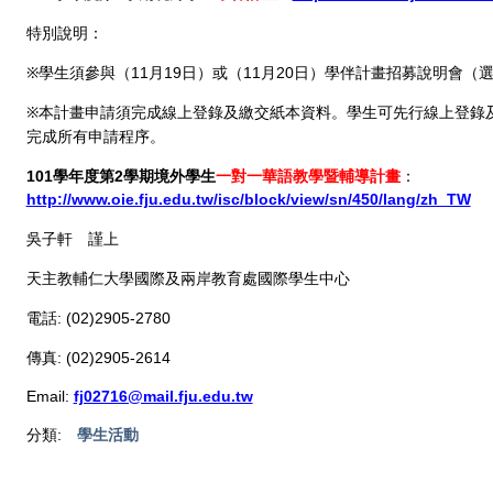
特別說明：
※學生須參與（
月
日）或（
月
日）學伴計畫招募說明會（
11
19
11
20
※
本計畫申請須完成線上登錄及繳交紙本資料。學生可先行線上登錄
完成所有申請程序。
學年度第
學期境外學生
一對一華語教學暨輔導計畫
：
101
2
http://www.oie.fju.edu.tw/isc/block/view/sn/450/lang/zh_TW
吳子軒 謹上
天主教輔仁大學國際及兩岸教育處國際學生中心
電話
: (02)2905-2780
傳真
: (02)2905-2614
Email:
fj02716@mail.fju.edu.tw
分類:
學生活動