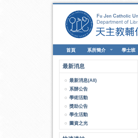
移至主內容
首頁
系所簡介
學士班
最新消息
最新消息(All)
系辦公告
學術活動
獎助公告
學生活動
圖資之光