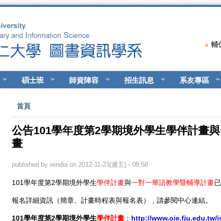
輔
碩士班
師資陣容
招生訊息
系友專區
您在這裡
首頁
公告101學年度第2學期境外學生學伴計畫
畫
published by
windia
on 2012-11-23(週五) - 08:58
學年度第
學期境外學生
學伴計畫
與
一對一華語教學暨輔導計畫
已
101
2
報名詳細資訊（簡章
、
計畫時程表與報名表），請參閱中心連結。
學年度第
學期境外學生
學伴計畫
：
101
2
http://www.oie.fju.edu.tw/