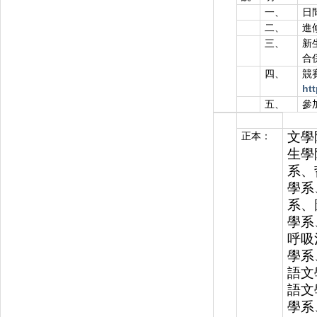
一、
日
二、
進
三、
新
合
四、
競
htt
五、
參
文學
正本：
生學
系、
學系
系、
學系
呼吸
學系
語文
語文
學系