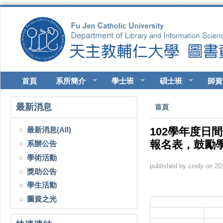
移至主內容
首頁
系所簡介
學士班
碩士班
師資
您在這裡
最新消息
首頁
最新消息(All)
102學年度
報名表，鼓勵
系辦公告
學術活動
published by
cindy
on 201
獎助公告
學生活動
圖資之光