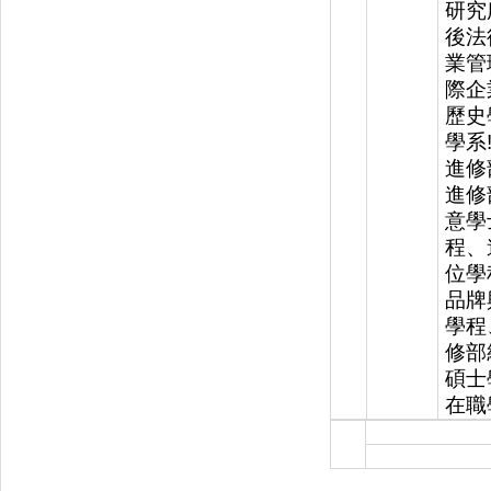
研究
後法
業管
際企
歷史
學系
進修
進修
意學
程、
位學
品牌
學程
修部
碩士
在職