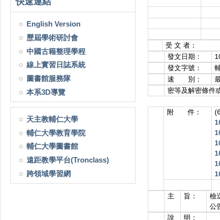
快速連結
English Version
歷屆學術研討會
受 文 者：
中國古籍整理學程
發文日期：
1
線上實習日誌系統
發文字號：
輔
圖書館服務隊
速 別：
密等及解密條件
本系3D導覽
附 件：
天主教輔仁大學
1
輔仁大學教育學院
1
1
輔仁大學圖書館
1
遠距教學平台(Tronclass)
1
跨領域學習網
1
主
旨：
檢
公
說
明：