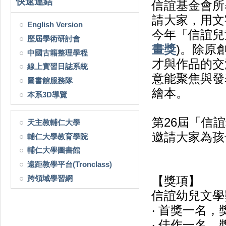
快速連結
信誼基金會所
請大家，用文
English Version
今年「信誼兒
歷屆學術研討會
畫獎
)。除原
中國古籍整理學程
才與作品的交
線上實習日誌系統
意能聚焦與發
圖書館服務隊
繪本。
本系3D導覽
第26屆「信
天主教輔仁大學
邀請大家為孩
輔仁大學教育學院
輔仁大學圖書館
遠距教學平台(Tronclass)
跨領域學習網
【獎項】
信誼幼兒文學
‧ 首獎一名，
‧ 佳作一名，