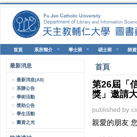
移至主內容
首頁
系所簡介
學士班
碩士班
師資
您在這裡
最新消息
首頁
最新消息(All)
第26屆「
系辦公告
獎」邀請
學術活動
獎助公告
published by
c
學生活動
親愛的朋友 
圖資之光