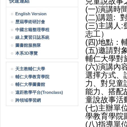
兒童說故事
快速連結
(一)演講時間:1
English Version
(二)講題:
歷屆學術研討會
(三)主講
中國古籍整理學程
志工）
線上實習日誌系統
(四)地點：
圖書館服務隊
(五)邀請對
本系3D導覽
輔仁大學對
(六)演講
天主教輔仁大學
選擇方式、
輔仁大學教育學院
力、對兒童
輔仁大學圖書館
能力、搭配
遠距教學平台(Tronclass)
童說故事活
跨領域學習網
(七)主辦
學教育學院
(八)指導