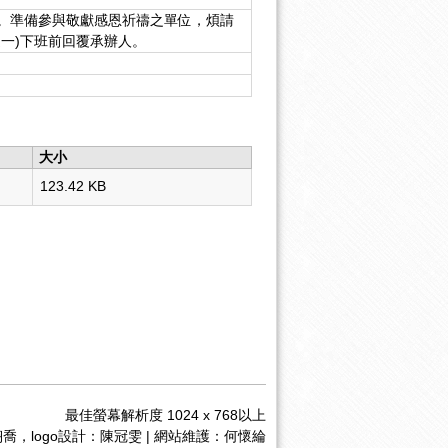
。準備參與敬獻感恩祈禱之單位，煩請
週一)下班前回覆承辦人。
大小
123.42 KB
最佳螢幕解析度 1024 x 768以上
喬，logo設計：陳冠雯 | 網站維護：何懷綸