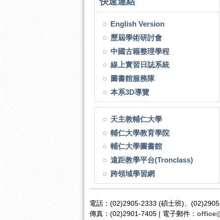
快速連結
English Version
歷屆學術研討會
中國古籍整理學程
線上實習日誌系統
圖書館服務隊
本系3D導覽
天主教輔仁大學
輔仁大學教育學院
輔仁大學圖書館
遠距教學平台(Tronclass)
跨領域學習網
電話：(02)2905-2333 (碩士班)、(02)2905
傳真：(02)2901-7405 | 電子郵件：
office