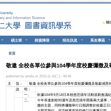
輔
碩士班
師資陣容
招生訊息
系友專區
您在這裡
首頁
敬邀 全校各單位參與104學年度校慶彌撒
published by
windia
on 2015-11-10(二) - 08:46
主
旨：
敬邀 全校各單位參與104學年度校慶彌撒及敬獻感恩
說
明：
一、
依據104年9月18日本校慈悲禧年活動規劃會議
二、
今年恭逢創校90週年及慈悲禧年開幕兩大盛事，
撒的主題，同時將彌撒舉行日期調整於校慶正日12月
大聖堂舉行，另請秘書室協助修訂行事曆日期。