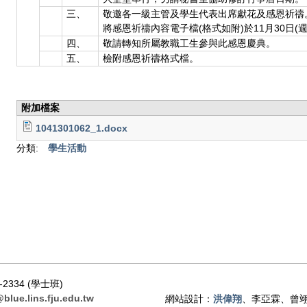
三、
敬邀各一級主管及學生代表出席獻花及感恩祈禱
將感恩祈禱內容電子檔(格式如附)於11月30日(
四、
敬請轉知所屬教職工生參與此感恩慶典。
五、
檢附感恩祈禱格式檔。
附加檔案
1041301062_1.docx
分類:
學生活動
-2334 (學士班)
@blue.lins.fju.edu.tw
網站設計：
洪偉翔
、李亞霖、曾翊