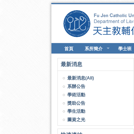
移至主內容
首頁
系所簡介
學士班
最新消息
最新消息(All)
系辦公告
學術活動
獎助公告
學生活動
圖資之光