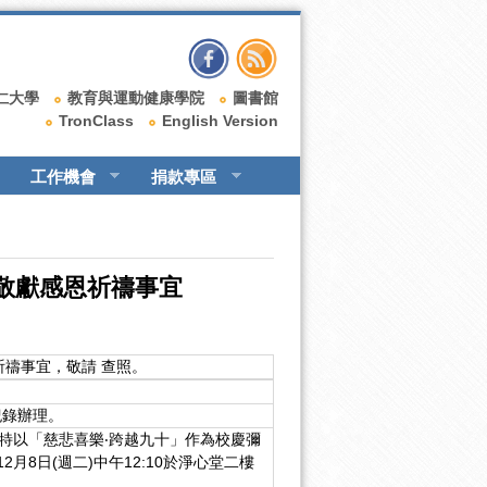
仁大學
教育與運動健康學院
圖書館
TronClass
English Version
工作機會
捐款專區
及敬獻感恩祈禱事宜
祈禱事宜，敬請 查照。
紀錄辦理。
特以「慈悲喜樂‧跨越九十」作為校慶彌
8日(週二)中午12:10於淨心堂二樓