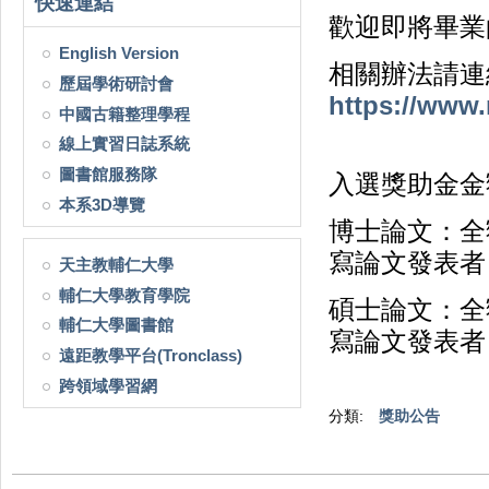
快速連結
歡迎即將畢業
English Version
相關辦法請連
歷屆學術研討會
https://www
中國古籍整理學程
線上實習日誌系統
圖書館服務隊
入選獎助金金
本系3D導覽
博士論文：全
寫論文發表者
天主教輔仁大學
輔仁大學教育學院
碩士論文：全
輔仁大學圖書館
寫論文發表者
遠距教學平台(Tronclass)
跨領域學習網
分類:
獎助公告