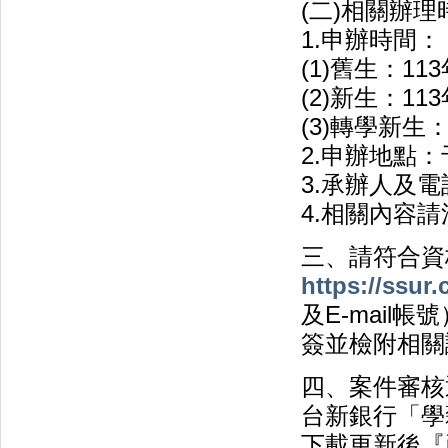
(二)相關辦
1.申辦時間：
(1)舊生：11
(2)新生：11
(3)轉學新生：
2.申辦地點：
3.承辦人及電
4.相關內容
三、請符合資
https://ssu
及E-mai
簽並檢附相關
四、案件審核
台新銀行「學
下載更新後『