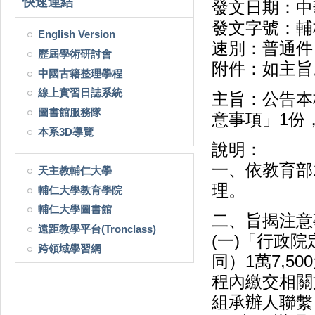
快速連結
發文日期：中華
發文字號：輔校
English Version
速別：普通件
歷屆學術研討會
附件：如主旨
中國古籍整理學程
線上實習日誌系統
主旨：公告本
圖書館服務隊
意事項」1份
本系3D導覽
說明：
一、依教育部1
天主教輔仁大學
理。
輔仁大學教育學院
輔仁大學圖書館
二、旨揭注意
遠距教學平台(Tronclass)
(一)「行政
跨領域學習網
同）1萬7,
程內繳交相關
組承辦人聯繫