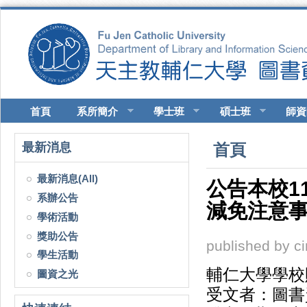
移至主內容
首頁
系所簡介
學士班
碩士班
師資
您在這裡
最新消息
首頁
最新消息(All)
公告本校1
系辦公告
減免注意
學術活動
獎助公告
published by
c
學生活動
輔仁大學學校
圖資之光
受文者：圖書