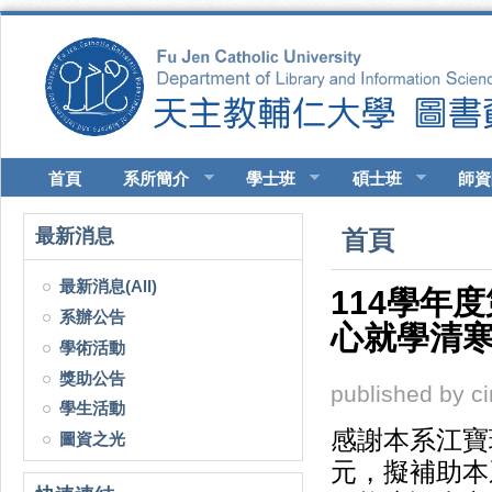
移至主內容
首頁
系所簡介
學士班
碩士班
師資
您在這裡
最新消息
首頁
最新消息(All)
114學年
系辦公告
心就學清寒
學術活動
獎助公告
published by
c
學生活動
感謝本系江寶珠
圖資之光
元，擬補助本