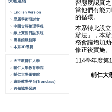
快速連結
習態度認真之
當他們有能力
English Version
的循環。
歷屆學術研討會
中國古籍整理學程
本系特此設立
線上實習日誌系統
辦法」，本辦法已
圖書館服務隊
務會議增加助學
本系3D導覽
修正後實施。
114學年度第1學
天主教輔仁大學
輔仁大學教育學院
輔仁大
輔仁大學圖書館
遠距教學平台(Tronclass)
跨領域學習網