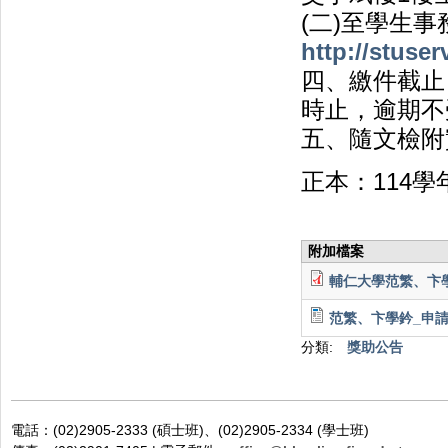
(二)至學生
http://stuser
四、繳件截止
時止，逾期不
五、隨文檢附
正本：114
附加檔案
輔仁大學范繁、卞學
范繁、卞學鈐_申請書
分類:
獎助公告
電話：(02)2905-2333 (碩士班)、(02)2905-2334 (學士班)