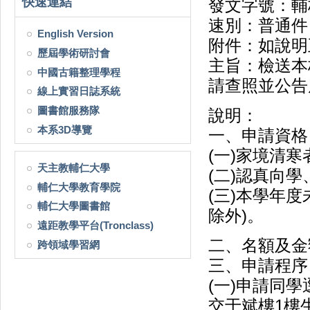
快速連結
發文字號：輔校
速別：普通件
English Version
附件：如說明
歷屆學術研討會
主旨：檢送本
中國古籍整理學程
請查照並公告
線上實習日誌系統
圖書館服務隊
說明：
本系3D導覽
一、申請資格
(一)家境清寒
天主教輔仁大學
(二)認真向
輔仁大學教育學院
(三)本學年
輔仁大學圖書館
除外)。
遠距教學平台(Tronclass)
二、名額及金
跨領域學習網
三、申請程序
(一)申請同
交于斌樓1樓生