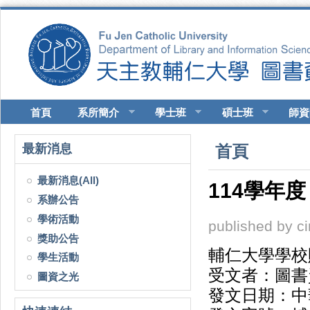
移至主內容
首頁
系所簡介
學士班
碩士班
師資
您在這裡
最新消息
首頁
最新消息(All)
114學年
系辦公告
學術活動
published by
c
獎助公告
輔仁大學學校
學生活動
受文者：圖書
圖資之光
發文日期：中華