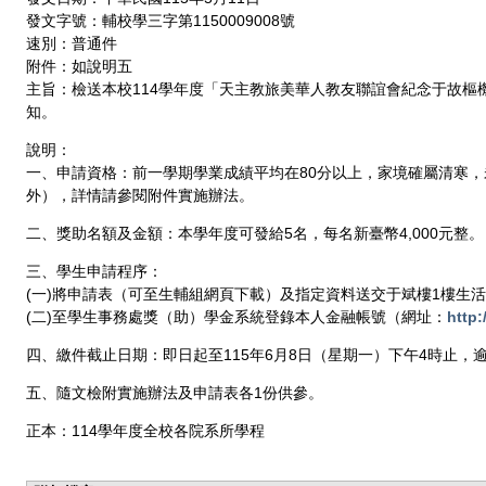
發文字號：輔校學三字第1150009008號
速別：普通件
附件：如說明五
主旨：檢送本校114學年度「天主教旅美華人教友聯誼會紀念于故樞
知。
說明：
一、申請資格：前一學期學業成績平均在80分以上，家境確屬清寒
外），詳情請參閱附件實施辦法。
二、獎助名額及金額：本學年度可發給5名，每名新臺幣4,000元整。
三、學生申請程序：
(一)將申請表（可至生輔組網頁下載）及指定資料送交于斌樓1樓生活輔
(二)至學生事務處獎（助）學金系統登錄本人金融帳號（網址：
http:
四、繳件截止日期：即日起至115年6月8日（星期一）下午4時止，
五、隨文檢附實施辦法及申請表各1份供參。
正本：114學年度全校各院系所學程