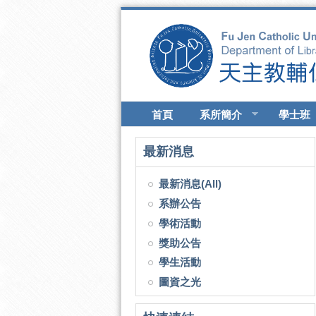
移至主內容
首頁
系所簡介
學士班
最新消息
最新消息(All)
系辦公告
學術活動
獎助公告
學生活動
圖資之光