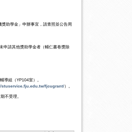
機獎助學金」申辦事宜，請查照並公告周
，未申請其他獎助學金者（輔仁書卷獎除
導組（YP104室）。
//stuservice.fju.edu.tw/fjcugrant/
）。
逾期不受理。