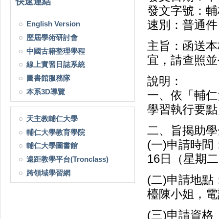
快速連結
發文字號：輔校
速別：普通件
English Version
歷屆學術研討會
主旨：函送本
中國古籍整理學程
宜，請查照並
線上實習日誌系統
圖書館服務隊
說明：
本系3D導覽
一、依「輔仁
學習執行要點
天主教輔仁大學
二、旨揭助學
輔仁大學教育學院
(一)申請時間
輔仁大學圖書館
16日（星期
遠距教學平台(Tronclass)
跨領域學習網
(二)申請地點
檯陳小姐，電話：
(三)申請資