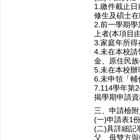
1.繳件截止
修生及碩士在
2.前一學期
上者(本項目
3.家庭年所得
4.未在本校
金、原住民族
5.未在本校
6.未申領「
7.114學
揭學期申請資
三、申請檢附
(一)申請表1
(二)具詳細
父、母雙方與